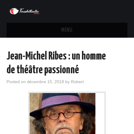
MENU
ACTUALITÉS
Jean-Michel Ribes : un homme
MÉTIERS DU THÉÂTRE
de théâtre passionné
PORTRAIT & BIOGRAPHIE
Posted on
décembre 15, 2018
by
Robert