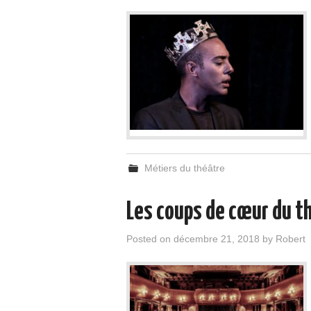
Métiers du théâtre
Les coups de cœur du t
Posted on
décembre 21, 2018
by
Robert