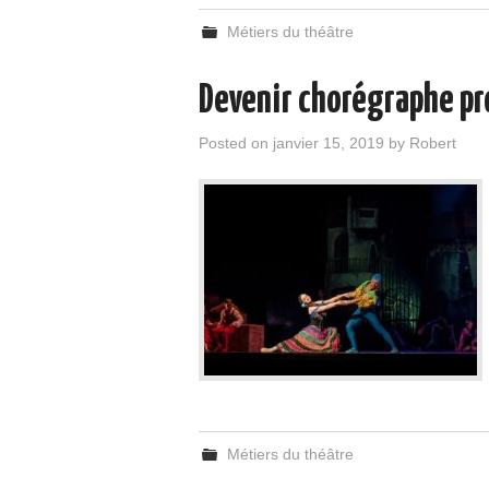
Métiers du théâtre
Devenir chorégraphe pr
Posted on
janvier 15, 2019
by
Robert
Métiers du théâtre