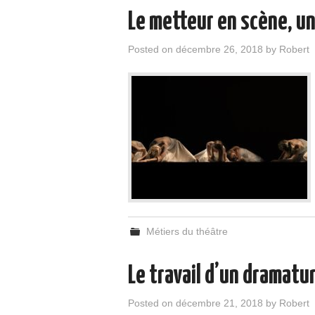
Le metteur en scène, un
Posted on
décembre 26, 2018
by
Robert
Métiers du théâtre
Le travail d’un dramatu
Posted on
décembre 21, 2018
by
Robert