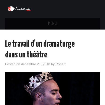
MENU
ACTUALITÉS
Le travail d’un dramaturge
MÉTIERS DU THÉÂTRE
dans un théâtre
PORTRAIT & BIOGRAPHIE
Posted on
décembre 21, 2018
by
Robert